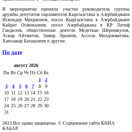
В мероприятии приняли участие руководитель группы
дружбы депутатов парламентов Кыргызстана и Азербайджана
Искендер Матраимов, посол Кыргызстана в Азербайджане
Кайрат Осмоналиев, посол Азербайджана в КР Латиф
Гандилов, общественные деятели Медеткан Шеримкулов,
Аскар Айтматов, Замир Эралиев, Ассоль Молдокматова,
Хансывар Бахшалиев и другие.
По дате
август 2026
Пн
Вт
Ср
Чт
Пт
Сб
Вс
1
2
3
4
5
6
7
8
9
10
11
12
13
14
15
16
17
18
19
20
21
22
23
24
25
26
27
28
29
30
31
2023 Все права защищены. © Содержание сайта КНИА
КАБАР.