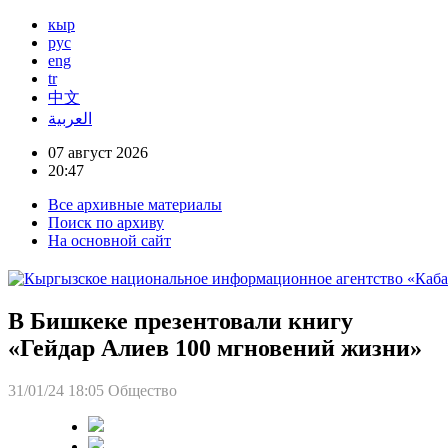
кыр
рус
eng
tr
中文
العربية
07 август 2026
20:47
Все архивные материалы
Поиск по архиву
На основной сайт
В Бишкеке презентовали книгу
«Гейдар Алиев 100 мгновений жизни»
31/01/24 18:05
Общество