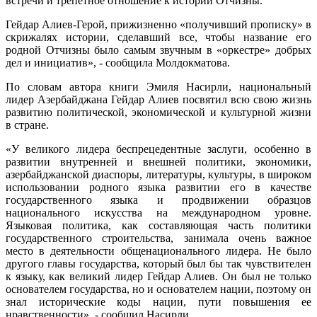
встречи и трепетное отношение к истории Отчизны.
Гейдар Алиев-Герой, прижизненно «получивший прописку» в
скрижалях истории, сделавший все, чтобы название его
родной Отчизны было самым звучным в «оркестре» добрых
дел и инициатив», - сообщила Молдокматова.
По словам автора книги Эмиля Насирли, национальный
лидер Азербайджана Гейдар Алиев посвятил всю свою жизнь
развитию политической, экономической и культурной жизни
в стране.
«У великого лидера беспрецедентные заслуги, особенно в
развитии внутренней и внешней политики, экономики,
азербайджанской диаспоры, литературы, культуры, в широком
использовании родного языка развитии его в качестве
государственного языка и продвижении образцов
национального искусства на международном уровне.
Языковая политика, как составляющая часть политики
государственного строительства, занимала очень важное
место в деятельности общенационального лидера. Не было
другого главы государства, который был бы так чувствителен
к языку, как великий лидер Гейдар Алиев. Он был не только
основателем государства, но и основателем нации, поэтому он
знал исторические коды нации, пути повышения ее
нравственности», - сообщил Насирли.