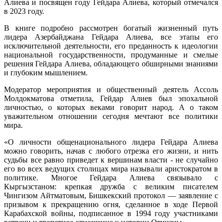
Алиева и посвящен году Гейдара Алиева, который отмечался
в 2023 году.
В книге подробно рассмотрен богатый жизненный путь
лидера Азербайджана Гейдара Алиева, все этапы его
исключительной деятельности, его преданность к идеологии
национальной государственности, продуманные и смелые
решения Гейдара Алиева, обладающего обширными знаниями
и глубоким мышлением.
Модератор мероприятия и общественный деятель Ассоль
Молдокматова отметила, Гейдар Алиев был эпохальной
личностью, о которых веками говорит народ. А о таком
уважительном отношении сегодня мечтают все политики
мира.
«О личности общенационального лидера Гейдара Алиева
можно говорить, начав с любого отрезка его жизни, и нить
судьбы все равно приведет к вершинам власти - не случайно
его во всех ведущих столицах мира называли аристократом в
политике. Многое Гейдара Алиева связывало с
Кыргызстаном: крепкая дружба с великим писателем
Чингизом Айтматовым, Бишкекский протокол — заявление с
призывом к прекращению огня, сделанное в ходе Первой
Карабахской войны, подписанное в 1994 году участниками