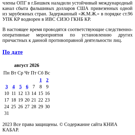
члены ОПГ в г.Бишкек наладили устойчивый международный
канал сбыта фальшивых долларов США привезенных одной
из зарубежных стран. Задержанный «Ж.М.Ж.» в порядке ст.96
УПК КР водворен в ИВС СИЗО ГКНБ КР.
В настоящее время проводятся соответствующие следственно-
оперативные мероприятия по установлению других
причастных к данной противоправной деятельности лиц.
По дате
август 2026
Пн
Вт
Ср
Чт
Пт
Сб
Вс
1
2
3
4
5
6
7
8
9
10
11
12
13
14
15
16
17
18
19
20
21
22
23
24
25
26
27
28
29
30
31
2023 Все права защищены. © Содержание сайта КНИА
КАБАР.