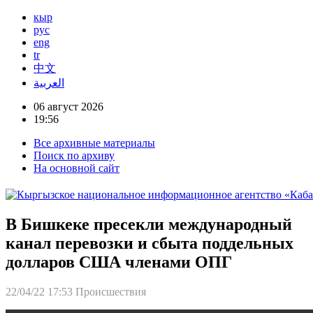
кыр
рус
eng
tr
中文
العربية
06 август 2026
19:56
Все архивные материалы
Поиск по архиву
На основной сайт
В Бишкеке пресекли международный
канал перевозки и сбыта поддельных
долларов США членами ОПГ
22/04/22 17:53
Происшествия