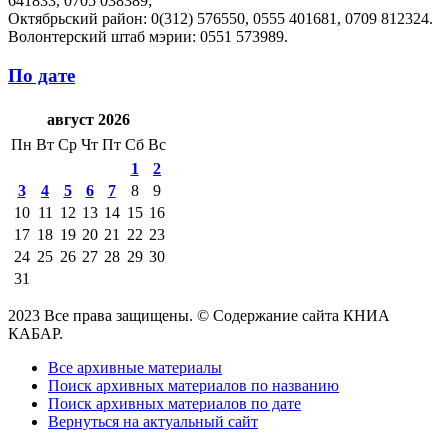
641833, ‪0705 038389;
Октябрьский район: 0(312) 576550, ‪0555 401681, ‪0709 812324.
Волонтерский штаб мэрии: ‪0551 573989.
По дате
август 2026
Пн
Вт
Ср
Чт
Пт
Сб
Вс
1
2
3
4
5
6
7
8
9
10
11
12
13
14
15
16
17
18
19
20
21
22
23
24
25
26
27
28
29
30
31
2023 Все права защищены. © Содержание сайта КНИА
КАБАР.
Все архивные материалы
Поиск архивных материалов по названию
Поиск архивных материалов по дате
Вернуться на актуальный сайт