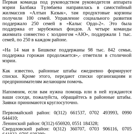
Первая команда под руководством руководителя аппарата
мэрии Балбака Түлѳбаева направилась в самостийный
жилмассив «Алтын Казык», там продуктовые корзины
получили 100 семей. Управление социального развития
поддержало 250 семей в «Калыс Ордо-2». Это была
поддержка от зарубежных фондов. А четыре команды
акимиата совместно с холдингом «АЮ», поддержали 1 тыс.
семей, по 250 в каждом районе.
«На 14 мая в Бишкеке поддержаны 98 тыс. 842 семьи,
поддержка горожан продолжается»,- отметили в столичной
мэрии.
Как известно, районные штабы ежедневно формируют
списки. Кроме этого, передают списки организациям и
предпринимателям желающим помочь.
Напомним, если вам нужна помощь или в ней нуждаются
ваши соседи, пожалуйста, обращайтесь в районные штабы.
Заявки принимаются круглосуточно.
Первомайский район: 0(312) 661537, ‪0702 493993, ‪0990
644410;
Ленинский район: 0(312) 656920, ‪0551 184328;
Свердловский район: 0(312) 360707, ‪0703 906116, ‪0705