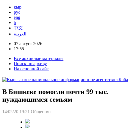
кыр
рус
eng
tr
中文
العربية
07 август 2026
17:55
Все архивные материалы
Поиск по архиву
На основной сайт
В Бишкеке помогли почти 99 тыс.
нуждающимся семьям
14/05/20 19:21
Общество