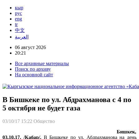
кыр
рус
eng
tr
中文
العربية
06 август 2026
20:21
Все архивные материалы
Поиск по архиву
На основной сайт
В Бишкеке по ул. Абдрахманова с 4 по
5 октября не будет газа
03/10/17 15:22
Общество
Бишкек,
03.10.17. /Кабар/.
В Бишкеке по ул. Абдрахманова на день