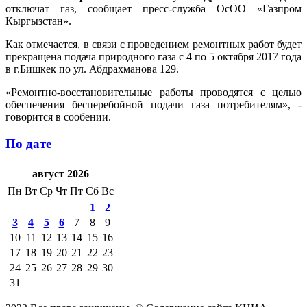
отключат газ, сообщает пресс-служба ОсОО «Газпром
Кыргызстан».
Как отмечается, в связи с проведением ремонтных работ будет
прекращена подача природного газа с 4 по 5 октября 2017 года
в г.Бишкек по ул. Абдрахманова 129.
«Ремонтно-восстановительные работы проводятся с целью
обеспечения бесперебойной подачи газа потребителям», -
говорится в сообении.
По дате
август 2026
Пн
Вт
Ср
Чт
Пт
Сб
Вс
1
2
3
4
5
6
7
8
9
10
11
12
13
14
15
16
17
18
19
20
21
22
23
24
25
26
27
28
29
30
31