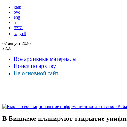
кыр
рус
eng
tr
中文
العربية
07 август 2026
22:23
Все архивные материалы
Поиск по архиву
На основной сайт
В Бишкеке планируют открытие униф