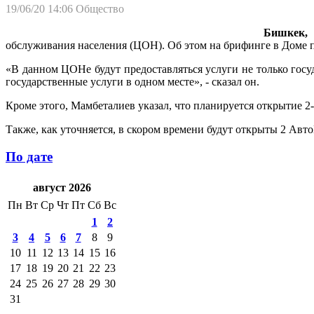
19/06/20 14:06
Общество
Бишкек, 
обслуживания населения (ЦОН). Об этом на брифинге в Доме 
«В данном ЦОНе будут предоставляться услуги не только госу
государственные услуги в одном месте», - сказал он.
Кроме этого, Мамбеталиев указал, что планируется открытие 
Также, как уточняется, в скором времени будут открыты 2 Авт
По дате
август 2026
Пн
Вт
Ср
Чт
Пт
Сб
Вс
1
2
3
4
5
6
7
8
9
10
11
12
13
14
15
16
17
18
19
20
21
22
23
24
25
26
27
28
29
30
31