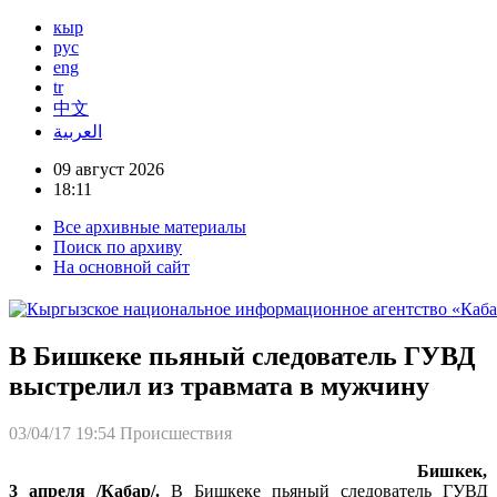
кыр
рус
eng
tr
中文
العربية
09 август 2026
18:11
Все архивные материалы
Поиск по архиву
На основной сайт
В Бишкеке пьяный следователь ГУВД
выстрелил из травмата в мужчину
03/04/17 19:54
Происшествия
Бишкек,
3 апреля /Кабар/.
В Бишкеке пьяный следователь ГУВД