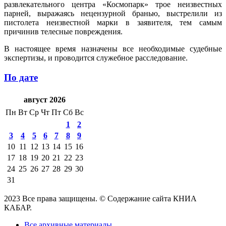
развлекательного центра «Космопарк» трое неизвестных
парней, выражаясь нецензурной бранью, выстрелили из
пистолета неизвестной марки в заявителя, тем самым
причинив телесные повреждения.
В настоящее время назначены все необходимые судебные
экспертизы, и проводится служебное расследование.
По дате
август 2026
Пн
Вт
Ср
Чт
Пт
Сб
Вс
1
2
3
4
5
6
7
8
9
10
11
12
13
14
15
16
17
18
19
20
21
22
23
24
25
26
27
28
29
30
31
2023 Все права защищены. © Содержание сайта КНИА
КАБАР.
Все архивные материалы