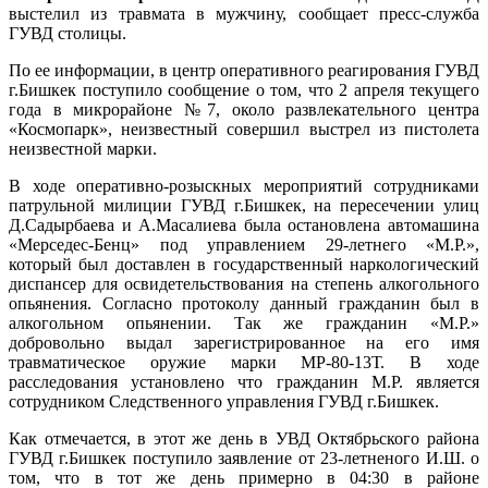
выстелил из травмата в мужчину, сообщает пресс-служба
ГУВД столицы.
По ее информации, в центр оперативного реагирования ГУВД
г.Бишкек поступило сообщение о том, что 2 апреля текущего
года в микрорайоне №7, около развлекательного центра
«Космопарк», неизвестный совершил выстрел из пистолета
неизвестной марки.
В ходе оперативно-розыскных мероприятий сотрудниками
патрульной милиции ГУВД г.Бишкек, на пересечении улиц
Д.Садырбаева и А.Масалиева была остановлена автомашина
«Мерседес-Бенц» под управлением 29-летнего «М.Р.»,
который был доставлен в государственный наркологический
диспансер для освидетельствования на степень алкогольного
опьянения. Согласно протоколу данный гражданин был в
алкогольном опьянении. Так же гражданин «М.Р.»
добровольно выдал зарегистрированное на его имя
травматическое оружие марки МР-80-13Т. В ходе
расследования установлено что гражданин М.Р. является
сотрудником Следственного управления ГУВД г.Бишкек.
Как отмечается, в этот же день в УВД Октябрьского района
ГУВД г.Бишкек поступило заявление от 23-летненого И.Ш. о
том, что в тот же день примерно в 04:30 в районе