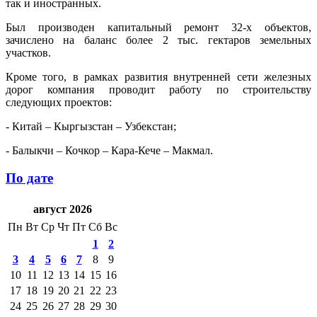
так и иностранных.
Был производен капитальный ремонт 32-х объектов,
зачислено на баланс более 2 тыс. гектаров земельных
участков.
Кроме того, в рамках развития внутренней сети железных
дорог компания проводит работу по строительству
следующих проектов:
- Китай – Кыргызстан – Узбекстан;
- Балыкчи – Кочкор – Кара-Кече – Макмал.
По дате
август 2026
Пн
Вт
Ср
Чт
Пт
Сб
Вс
1
2
3
4
5
6
7
8
9
10
11
12
13
14
15
16
17
18
19
20
21
22
23
24
25
26
27
28
29
30