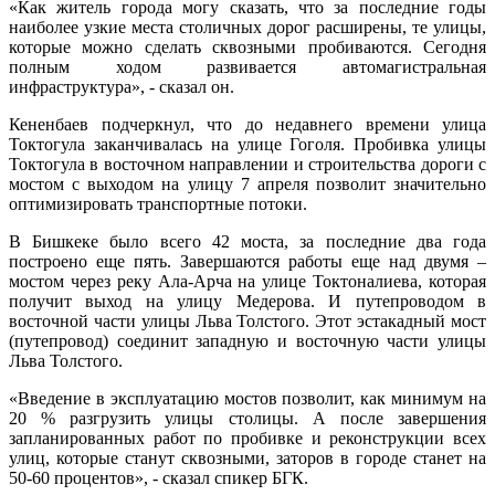
«Как житель города могу сказать, что за последние годы
наиболее узкие места столичных дорог расширены, те улицы,
которые можно сделать сквозными пробиваются. Сегодня
полным ходом развивается автомагистральная
инфраструктура», - сказал он.
Кененбаев подчеркнул, что до недавнего времени улица
Токтогула заканчивалась на улице Гоголя. Пробивка улицы
Токтогула в восточном направлении и строительства дороги с
мостом с выходом на улицу 7 апреля позволит значительно
оптимизировать транспортные потоки.
В Бишкеке было всего 42 моста, за последние два года
построено еще пять. Завершаются работы еще над двумя –
мостом через реку Ала-Арча на улице Токтоналиева, которая
получит выход на улицу Медерова. И путепроводом в
восточной части улицы Льва Толстого. Этот эстакадный мост
(путепровод) соединит западную и восточную части улицы
Льва Толстого.
«Введение в эксплуатацию мостов позволит, как минимум на
20 % разгрузить улицы столицы. А после завершения
запланированных работ по пробивке и реконструкции всех
улиц, которые станут сквозными, заторов в городе станет на
50-60 процентов», - сказал спикер БГК.