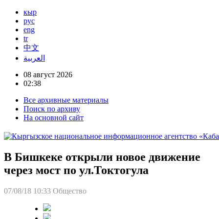
кыр
рус
eng
tr
中文
العربية
08 август 2026
02:38
Все архивные материалы
Поиск по архиву
На основной сайт
В Бишкеке открыли новое движение
через мост по ул.Токтогула
07/08/18 10:33
Общество