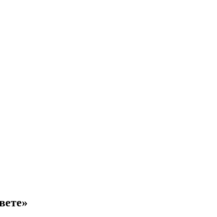
вете»