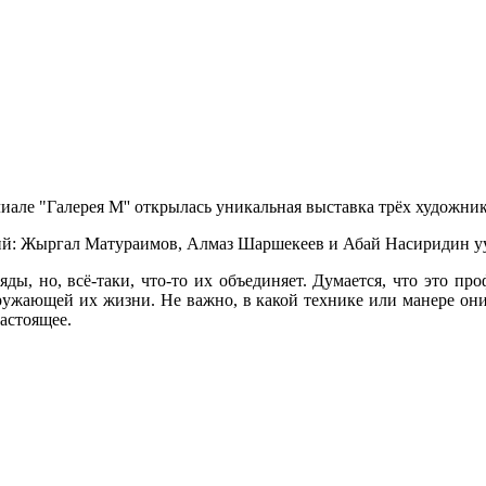
иале "Галерея М'' открылась уникальная выставка трёх художник
ий: Жыргал Матураимов, Алмаз Шаршекеев и Абай Насиридин уу
яды, но, всё-таки, что-то их объединяет. Думается, что это п
ружающей их жизни. Не важно, в какой технике или манере они
астоящее.