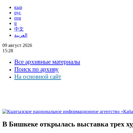
кыр
рус
eng
tr
中文
العربية
09 август 2026
15:28
Все архивные материалы
Поиск по архиву
На основной сайт
В Бишкеке открылась выставка трех х