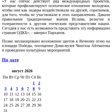
«У нас сейчас действует ряд международных проектов,
которые профилактируют психическое отношение молодежи,
чтобы они как лидеры воздействовали на друзей, соратников,
для того, чтобы не участвовали в этих направлениях. Давали
правильные традиционные знания Ислама, религии и
толерантности к другим этическим представителям нации.
Сегодня у нас есть возможность представить эту информацию
странам ОДКБ», - заверил Парханов.
Позже запланировано возложение цветов к Вечному огню на
площади Победы, посещение Дома-музея Чингиза Айтматова
и проведение культурных мероприятий.
По дате
август 2026
Пн
Вт
Ср
Чт
Пт
Сб
Вс
1
2
3
4
5
6
7
8
9
10
11
12
13
14
15
16
17
18
19
20
21
22
23
24
25
26
27
28
29
30
31