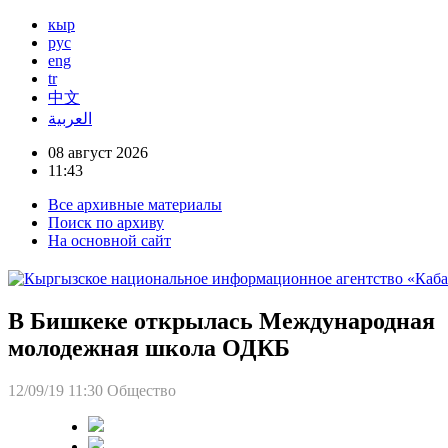
кыр
рус
eng
tr
中文
العربية
08 август 2026
11:43
Все архивные материалы
Поиск по архиву
На основной сайт
В Бишкеке открылась Международная
молодежная школа ОДКБ
12/09/19 11:30
Общество