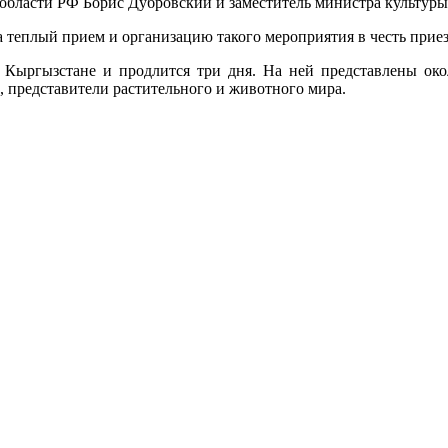
области РФ Борис Дубровский и заместитель министра культур
 теплый прием и организацию такого мероприятия в честь приез
 Кыргызстане и продлится три дня. На ней представлены окол
представители растительного и животного мира.
.