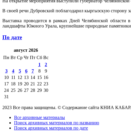
На открытие мероприятия выступили губернатор Челябинской 
В своей речи Дубровский поблагодарил кыргызскую сторону за
Выставка проводится в рамках Дней Челябинской области в
ландшафты Южного Урала, крупнейшие природные памятники, 
По дате
август 2026
Пн
Вт
Ср
Чт
Пт
Сб
Вс
1
2
3
4
5
6
7
8
9
10
11
12
13
14
15
16
17
18
19
20
21
22
23
24
25
26
27
28
29
30
31
2023 Все права защищены. © Содержание сайта КНИА КАБАР
Все архивные материалы
Поиск архивных материалов по названию
Поиск архивных материалов по дате