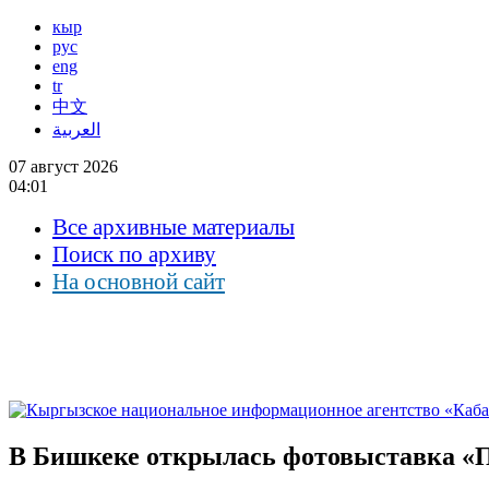
кыр
рус
eng
tr
中文
العربية
07 август 2026
04:01
Все архивные материалы
Поиск по архиву
На основной сайт
В Бишкеке открылась фотовыставка «