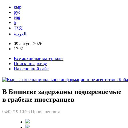
кыр
рус
eng
tr
中文
العربية
09 август 2026
17:31
Все архивные материалы
Поиск по архиву
На основной сайт
В Бишкеке задержаны подозреваемые
в грабеже иностранцев
04/02/19 10:56
Происшествия