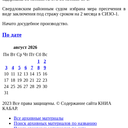
Свердловским районным судом избрана мера пресечения в
виде заключения под стражу сроком на 2 месяца в СИЗО-1.
Начато досудебное производство.
По дате
август 2026
Пн
Вт
Ср
Чт
Пт
Сб
Вс
1
2
3
4
5
6
7
8
9
10
11
12
13
14
15
16
17
18
19
20
21
22
23
24
25
26
27
28
29
30
31
2023 Все права защищены. © Содержание сайта КНИА
КАБАР.
Все архивные материалы
Поиск архивных материалов по названию