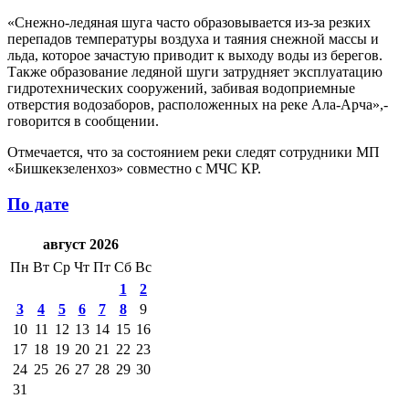
«Снежно-ледяная шуга часто образовывается из-за резких
перепадов температуры воздуха и таяния снежной массы и
льда, которое зачастую приводит к выходу воды из берегов.
Также образование ледяной шуги затрудняет эксплуатацию
гидротехнических сооружений, забивая водоприемные
отверстия водозаборов, расположенных на реке Ала-Арча»,-
говорится в сообщении.
Отмечается, что за состоянием реки следят сотрудники МП
«Бишкекзеленхоз» совместно с МЧС КР.
По дате
август 2026
Пн
Вт
Ср
Чт
Пт
Сб
Вс
1
2
3
4
5
6
7
8
9
10
11
12
13
14
15
16
17
18
19
20
21
22
23
24
25
26
27
28
29
30
31