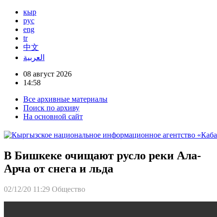
кыр
рус
eng
tr
中文
العربية
08 август 2026
14:58
Все архивные материалы
Поиск по архиву
На основной сайт
В Бишкеке очищают русло реки Ала-
Арча от снега и льда
02/12/20 11:29
Общество