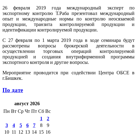
26 февраля 2019 года международный эксперт по
экспортному контролю Т.Раба презентовал международный
опыт и международные нормы по контролю неосязаемой
продукции, транзита контролируемой продукции и
идентификации контролируемой продукции.
С 27 февраля по 1 марта 2019 года в ходе семинара будут
рассмотрены вопросы брокерской деятельности в
осуществлении торговых операций контролируемой
продукцией и создания внутрифирменной программы
экспортного контроля и другие вопросы.
Мероприятие проводится при содействии Центра ОБСЕ в
г.Бишкек.
По дате
август 2026
Пн
Вт
Ср
Чт
Пт
Сб
Вс
1
2
3
4
5
6
7
8
9
10
11
12
13
14
15
16