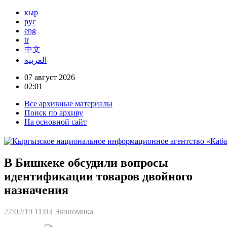
кыр
рус
eng
tr
中文
العربية
07 август 2026
02:01
Все архивные материалы
Поиск по архиву
На основной сайт
В Бишкеке обсудили вопросы
идентификации товаров двойного
назначения
27/02/19 11:03
Экономика