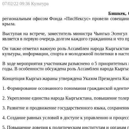
07/02/22 09:36
Культура
Бишкек, 0
региональным офисом Фонда «ПисНексус» провели совещание
крыла.
Выступая на встрече, заместитель министра Чынгыз Эсенгул 
является в первую очередь долгом каждого гражданина и что 
Он также отметил важную роль Ассамблеи народа Кыргызстан
культуры, информации, спорта и молодежной политики в наст
В ходе мероприятия участникам разъяснено о 5 приоритетны
годы. В особенности обсуждена роль Ассамблеи народа Кыргы
Концепция Кыргыз жараны утверждена Указом Президента Кырг
1. Формирование осознанного понимания гражданской иденти
2. Укрепление единства народа Кыргызстана, повышение толер
3. Развитие и продвижение государственного языка, сохранени
4. Создание равных условий в доступе к управлению и процес
5. Повышение доверия к политическим институтам и органам г