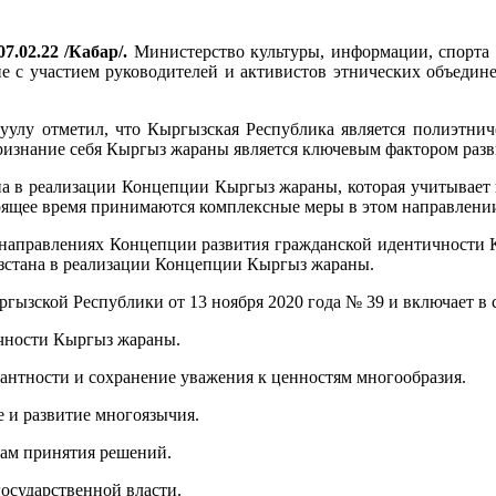
7.02.22 /Кабар/.
Министерство культуры, информации, спорта
 с участием руководителей и активистов этнических объедине
уулу отметил, что Кыргызская Республика является полиэтнич
признание себя Кыргыз жараны является ключевым фактором разв
а в реализации Концепции Кыргыз жараны, которая учитывает
оящее время принимаются комплексные меры в этом направлени
х направлениях Концепции развития гражданской идентичности 
зстана в реализации Концепции Кыргыз жараны.
ызской Республики от 13 ноября 2020 года № 39 и включает в 
чности Кыргыз жараны.
антности и сохранение уважения к ценностям многообразия.
е и развитие многоязычия.
сам принятия решений.
осударственной власти.