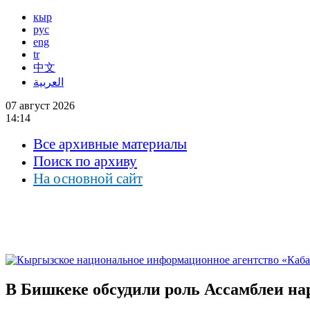
кыр
рус
eng
tr
中文
العربية
07 август 2026
14:14
Все архивные материалы
Поиск по архиву
На основной сайт
В Бишкеке обсудили роль Ассамблеи н