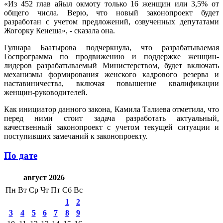
«Из 452 глав айыл окмоту только 16 женщин или 3,5% от
общего числа. Верю, что новый законопроект будет
разработан с учетом предложений, озвученных депутатами
Жогорку Кенеша», - сказала она.
Гулнара Баатырова подчеркнула, что разрабатываемая
Госпрограмма по продвижению и поддержке женщин-
лидеров разрабатываемый Министерством, будет включать
механизмы формирования женского кадрового резерва и
наставиничества, включая повышение квалификации
женщин-руководителей.
Как инициатор данного закона, Камила Талиева отметила, что
перед ними стоит задача разработать актуальный,
качественный законопроект с учетом текущей ситуации и
поступивших замечаний к законопроекту.
По дате
август 2026
Пн
Вт
Ср
Чт
Пт
Сб
Вс
1
2
3
4
5
6
7
8
9