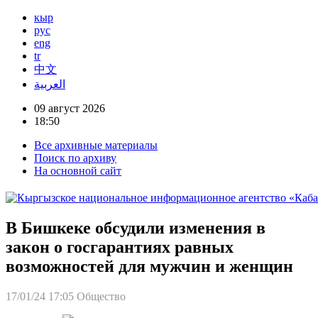
кыр
рус
eng
tr
中文
العربية
09 август 2026
18:50
Все архивные материалы
Поиск по архиву
На основной сайт
В Бишкеке обсудили изменения в
закон о госгарантиях равных
возможностей для мужчин и женщин
17/01/24 17:05
Общество