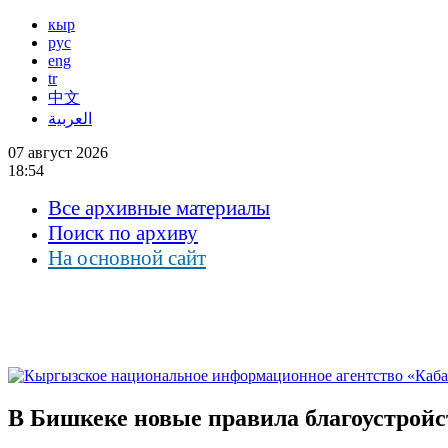
кыр
рус
eng
tr
中文
العربية
07 август 2026
18:54
Все архивные материалы
Поиск по архиву
На основной сайт
В Бишкеке новые правила благоустройс