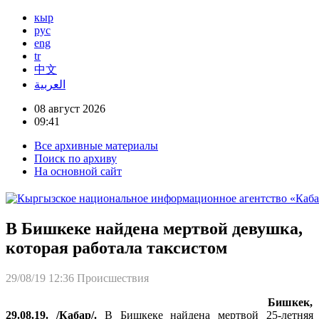
кыр
рус
eng
tr
中文
العربية
08 август 2026
09:41
Все архивные материалы
Поиск по архиву
На основной сайт
В Бишкеке найдена мертвой девушка,
которая работала таксистом
29/08/19 12:36
Происшествия
Бишкек,
29.08.19. /Кабар/.
В Бишкеке найдена мертвой 25-летняя