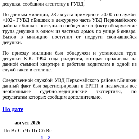
девушка, сообщили агентству в ГУВД.
По данным милиции, 28 августа примерно в 20:00 со службы
«102» ГУВД г.Бишкек в дежурную часть УВД Первомайского
района г.Бишкек поступило сообщение по факту обнаружение
трупа девушки в одном из частных домов по улице 9 января.
Вызов в милицию поступил от подруги скончавшейся
девушки.
По приезду милиции был обнаружен и установлен труп
девушки К.К. 1994 года рождения, которая проживала на
данной съемной квартире и работала водителем в одной из
служб такси в столице.
Следственной службой УВД Первомайского района г.Бишкек
данный факт был зарегистрирован в ЕРПП и назначены все
необходимые судебно-медицинские экспертизы, по
результатам которых сообщим дополнительно.
По дате
август 2026
Пн
Вт
Ср
Чт
Пт
Сб
Вс
1
2