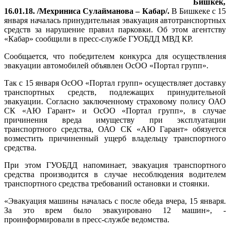
Бишкек,
16.01.18. /Мехриниса Сулайманова – Кабар/.
В Бишкеке с 15
января началась принудительная эвакуация автотранспортных
средств за нарушение правил парковки. Об этом агентству
«Кабар» сообщили в пресс-службе ГУОБДД МВД КР.
Сообщается, что победителем конкурса для осуществления
эвакуации автомобилей объявлен ОсОО «Портал групп».
Так с 15 января ОсОО «Портал групп» осуществляет доставку
транспортных средств, подлежащих принудительной
эвакуации. Согласно заключенному страховому полису ОАО
СК «АЮ Гарант» и ОсОО «Портал групп», в случае
причинения вреда имуществу при эксплуатации
транспортного средства, ОАО СК «АЮ Гарант» обязуется
возместить причиненный ущерб владельцу транспортного
средства.
При этом ГУОБДД напоминает, эвакуация транспортного
средства производится в случае несоблюдения водителем
транспортного средства требований остановки и стоянки.
«Эвакуация машины началась с после обеда вчера, 15 января.
За это врем было эвакуировано 12 машин», -
проинформировали в пресс-службе ведомства.