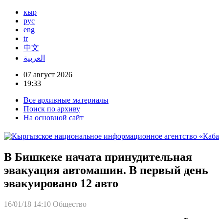
кыр
рус
eng
tr
中文
العربية
07 август 2026
19:33
Все архивные материалы
Поиск по архиву
На основной сайт
В Бишкеке начата принудительная
эвакуация автомашин. В первый день
эвакуировано 12 авто
16/01/18 14:10
Общество