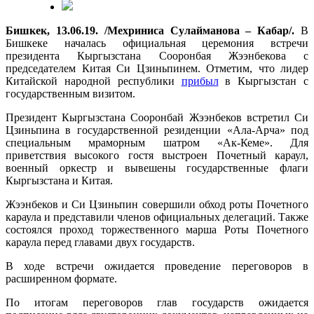
Бишкек, 13.06.19. /Мехриниса Сулайманова – Кабар/.
В
Бишкеке началась официальная церемония встречи
президента Кыргызстана Сооронбая Жээнбекова с
председателем Китая Си Цзиньпинем. Отметим, что лидер
Китайской народной республики
прибыл
в Кыргызстан с
государственным визитом.
Президент Кыргызстана Сооронбай Жээнбеков встретил Си
Цзиньпина в государственной резиденции «Ала-Арча» под
специальным мраморным шатром «Ак-Кеме». Для
приветствия высокого гостя выстроен Почетный караул,
военный оркестр и вывешены государственные флаги
Кыргызстана и Китая.
Жээнбеков и Си Цзиньпин совершили обход роты Почетного
караула и представили членов официальных делегаций. Также
состоялся проход торжественного марша Роты Почетного
караула перед главами двух государств.
В ходе встречи ожидается проведение переговоров в
расширенном формате.
По итогам переговоров глав государств ожидается