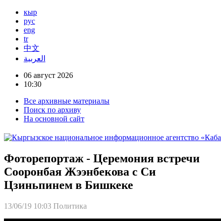
кыр
рус
eng
tr
中文
العربية
06 август 2026
10:30
Все архивные материалы
Поиск по архиву
На основной сайт
Фоторепортаж - Церемония встречи
Сооронбая Жээнбекова с Си
Цзиньпинем в Бишкеке
13/06/19 10:03
Политика