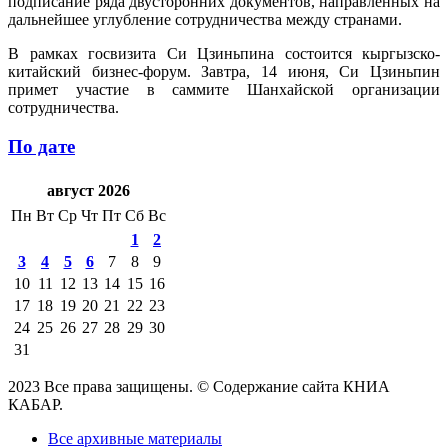
подписание ряда двусторонних документов, направленных на
дальнейшее углубление сотрудничества между странами.
В рамках госвизита Си Цзиньпина состоится кыргызско-
китайский бизнес-форум. Завтра, 14 июня, Си Цзиньпин
примет участие в саммите Шанхайской организации
сотрудничества.
По дате
август 2026
Пн
Вт
Ср
Чт
Пт
Сб
Вс
1
2
3
4
5
6
7
8
9
10
11
12
13
14
15
16
17
18
19
20
21
22
23
24
25
26
27
28
29
30
31
2023 Все права защищены. © Содержание сайта КНИА
КАБАР.
Все архивные материалы