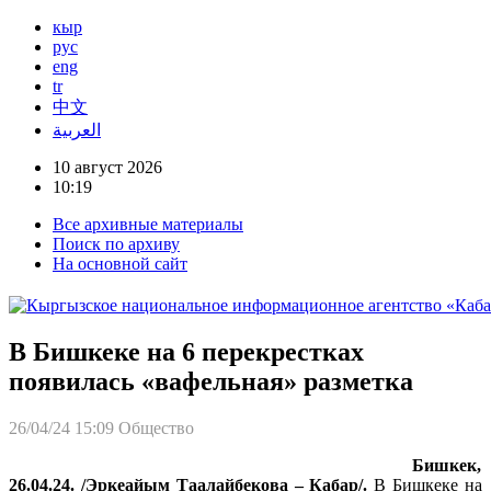
кыр
рус
eng
tr
中文
العربية
10 август 2026
10:19
Все архивные материалы
Поиск по архиву
На основной сайт
В Бишкеке на 6 перекрестках
появилась «вафельная» разметка
26/04/24 15:09
Общество
Бишкек,
26.04.24. /Эркеайым Таалайбекова – Кабар/.
В Бишкеке на