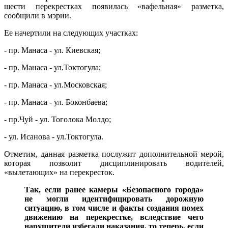
шести перекрестках появилась «вафельная» разметка,
сообщили в мэрии.
Ее начертили на следующих участках:
- пр. Манаса - ул. Киевская;
- пр. Манаса - ул.Токтогула;
- пр. Манаса - ул.Московская;
- пр. Манаса - ул. Боконбаева;
- пр.Чуй - ул. Тоголока Молдо;
- ул. Исанова - ул.Токтогула.
Отметим, данная разметка послужит дополнительной мерой,
которая позволит дисциплинировать водителей,
«вылетающих» на перекресток.
Так, если ранее камеры «Безопасного города»
не могли идентифицировать дорожную
ситуацию, в том числе и факты создания помех
движению на перекрестке, вследствие чего
нарушители избегали наказания, то теперь, если