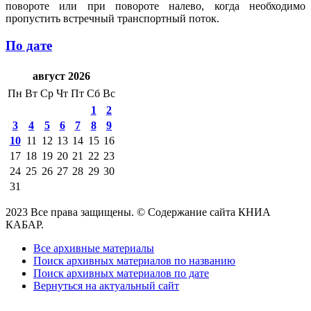
повороте или при повороте налево, когда необходимо
пропустить встречный транспортный поток.
По дате
август 2026
Пн
Вт
Ср
Чт
Пт
Сб
Вс
1
2
3
4
5
6
7
8
9
10
11
12
13
14
15
16
17
18
19
20
21
22
23
24
25
26
27
28
29
30
31
2023 Все права защищены. © Содержание сайта КНИА
КАБАР.
Все архивные материалы
Поиск архивных материалов по названию
Поиск архивных материалов по дате
Вернуться на актуальный сайт