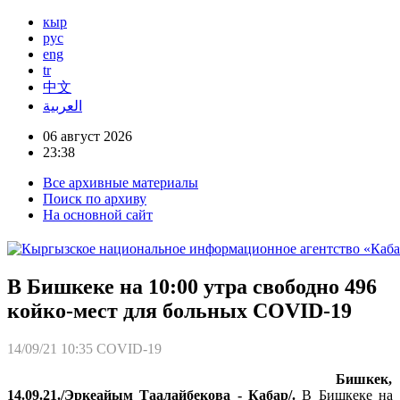
кыр
рус
eng
tr
中文
العربية
06 август 2026
23:38
Все архивные материалы
Поиск по архиву
На основной сайт
В Бишкеке на 10:00 утра свободно 496
койко-мест для больных COVID-19
14/09/21 10:35
COVID-19
Бишкек,
14.09.21./Эркеайым Таалайбекова - Кабар/.
В Бишкеке на