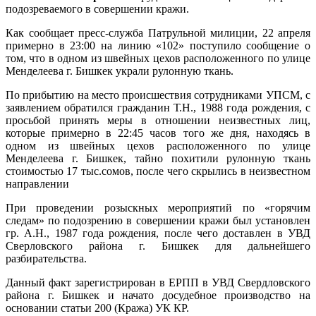
подозреваемого в совершении кражи.
Как сообщает пресс-служба Патрульной милиции, 22 апреля
примерно в 23:00 на линию «102» поступило сообщение о
том, что в одном из швейных цехов расположенного по улице
Менделеева г. Бишкек украли рулонную ткань.
По прибытию на место происшествия сотрудниками УПСМ, с
заявлением обратился гражданин Т.Н., 1988 года рождения, с
просьбой принять меры в отношении неизвестных лиц,
которые примерно в 22:45 часов того же дня, находясь в
одном из швейных цехов расположенного по улице
Менделеева г. Бишкек, тайно похитили рулонную ткань
стоимостью 17 тыс.сомов, после чего скрылись в неизвестном
направлении
При проведении розыскных мероприятий по «горячим
следам» по подозрению в совершении кражи был установлен
гр. А.Н., 1987 года рождения, после чего доставлен в УВД
Сверловского района г. Бишкек для дальнейшего
разбирательства.
Данный факт зарегистрирован в ЕРПП в УВД Свердловского
района г. Бишкек и начато досудебное производство на
основании статьи 200 (Кража) УК КР.