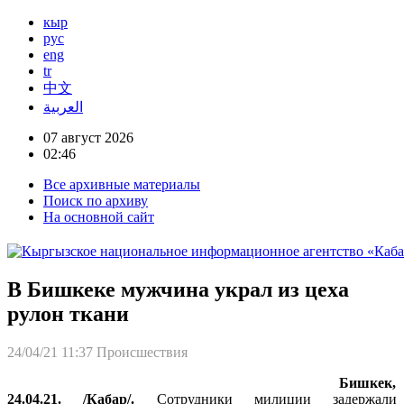
кыр
рус
eng
tr
中文
العربية
07 август 2026
02:46
Все архивные материалы
Поиск по архиву
На основной сайт
В Бишкеке мужчина украл из цеха
рулон ткани
24/04/21 11:37
Происшествия
Бишкек,
24.04.21. /Кабар/.
Сотрудники милиции задержали