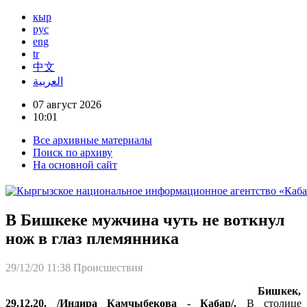
кыр
рус
eng
tr
中文
العربية
07 август 2026
10:01
Все архивные материалы
Поиск по архиву
На основной сайт
В Бишкеке мужчина чуть не воткнул
нож в глаз племянника
29/12/20 11:38
Происшествия
Бишкек,
29.12.20. /Индира Камчыбекова - Кабар/.
В столице