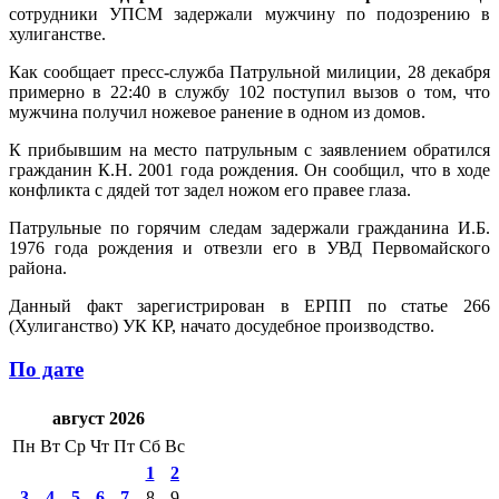
сотрудники УПСМ задержали мужчину по подозрению в
хулиганстве.
Как сообщает пресс-служба Патрульной милиции, 28 декабря
примерно в 22:40 в службу 102 поступил вызов о том, что
мужчина получил ножевое ранение в одном из домов.
К прибывшим на место патрульным с заявлением обратился
гражданин К.Н. 2001 года рождения. Он сообщил, что в ходе
конфликта с дядей тот задел ножом его правее глаза.
Патрульные по горячим следам задержали гражданина И.Б.
1976 года рождения и отвезли его в УВД Первомайского
района.
Данный факт зарегистрирован в ЕРПП по статье 266
(Хулиганство) УК КР, начато досудебное производство.
По дате
август 2026
Пн
Вт
Ср
Чт
Пт
Сб
Вс
1
2
3
4
5
6
7
8
9