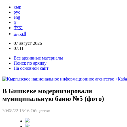
кыр
рус
eng
tr
中文
العربية
07 август 2026
07:11
Все архивные материалы
Поиск по архиву
На основной сайт
В Бишкеке модернизировали
муниципальную баню №5 (фото)
30/08/22 15:16
Общество