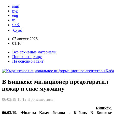
кыр
рус
eng
tr
中文
العربية
07 август 2026
01:16
Все архивные материалы
Поиск по архиву
На основной сайт
В Бишкеке милиционер предотвратил
пожар и спас мужчину
06/03/19 15:12
Происшествия
Бишкек,
06.03.19. /Индира Камчыбекова - Кабар/.
В Бишкеке