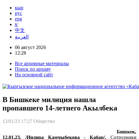
кыр
рус
eng
tr
中文
العربية
06 август 2026
12:28
Все архивные материалы
Поиск по архиву
На основной сайт
В Бишкеке милиция нашла
пропавшего 14-летнего Акылбека
12/01/23 17:27
Общество
Бишкек,
12.01.23. /Индира Камчыбекова - Кабар/.
Сотрудники