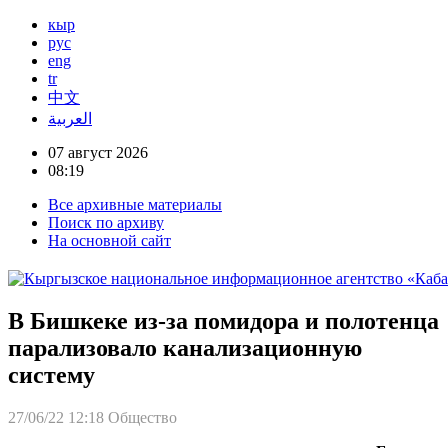
кыр
рус
eng
tr
中文
العربية
07 август 2026
08:19
Все архивные материалы
Поиск по архиву
На основной сайт
В Бишкеке из-за помидора и полотенца
парализовало канализационную
систему
27/06/22 12:18
Общество