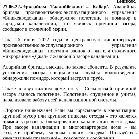
Бишкек,
27.06.22./Эркеайым Таалайбекова – Кабар/.
Аварийная
бригада производственно-эксплуатационного управления
«Бишкекводоканал» обнаружила полотенце и помидор в
городской канализации, что явилось причиной засора,
сообщают в столичной мэрии.
Так, 26 июня 2022 года в центральную диспетчерскую
производственно-эксплуатационного управления
«Бишкекводоканал» поступил звонок от жителя столичного
микрорайона «Джал» с жалобой о засоре канализации.
Аварийная бригада выехала по заявке абонента. В результате
устранения засора специалисты службы водоотведения
обнаружили помидор, который застрял в трубе.
Также в двухэтажном доме по ул. Сельповской причиной
засора явилось полотенце. Полотенце, спущенное в унитаз,
парализовало работу всей канализационной системы.
«Дорогие бишкекчане! Если вы сбрасываете в канализацию
крупный мусор или крупные пищевые отходы – это является
прямой угрозой к блокированию канализации всего дома.
При засоре канализации в многоквартирном доме – вы
создаете проблему многим вашим соседям! Пользуйтесь
канализацией правильно!» - говорится в сообщении.