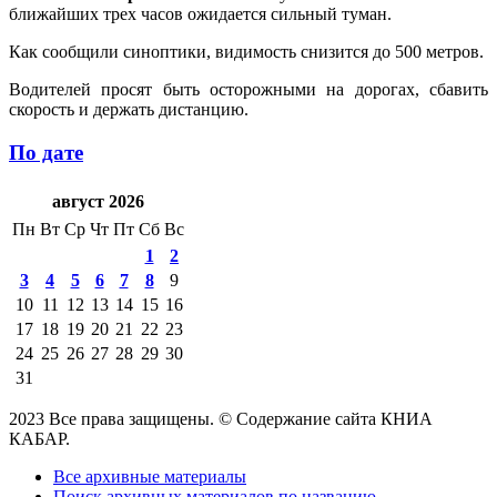
ближайших трех часов ожидается сильный туман.
Как сообщили синоптики, видимость снизится до 500 метров.
Водителей просят быть осторожными на дорогах, сбавить
скорость и держать дистанцию.
По дате
август 2026
Пн
Вт
Ср
Чт
Пт
Сб
Вс
1
2
3
4
5
6
7
8
9
10
11
12
13
14
15
16
17
18
19
20
21
22
23
24
25
26
27
28
29
30
31
2023 Все права защищены. © Содержание сайта КНИА
КАБАР.
Все архивные материалы
Поиск архивных материалов по названию