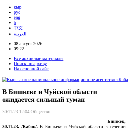
кыр
рус
eng
tr
中文
العربية
08 август 2026
09:22
Все архивные материалы
Поиск по архиву
На основной сайт
В Бишкеке и Чуйской области
ожидается сильный туман
30/11/23 12:04
Общество
Бишкек,
30.11.23. /Кабар/.
В Бишкеке и Чуйской области в течении