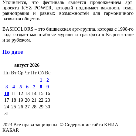
Уточняется, что фестиваль является продолжением арт-
проекта KYZ POWER, который поднимает важность темы
равноправия и равных возможностей для гармоничного
развития общества.
BASICOLORS – это бишкекская арт-группа, которая с 1998-го
года создает масштабные муралы и граффити в Кыргызстане
и за рубежом.
По дате
август 2026
Пн
Вт
Ср
Чт
Пт
Сб
Вс
1
2
3
4
5
6
7
8
9
10
11
12
13
14
15
16
17
18
19
20
21
22
23
24
25
26
27
28
29
30
31
2023 Все права защищены. © Содержание сайта КНИА
КАБАР.