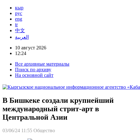
кыр
рус
eng
tr
中文
العربية
10 август 2026
12:24
Все архивные материалы
Поиск по архиву
На основной сайт
В Бишкеке создали крупнейший
международный стрит-арт в
Центральной Азии
03/06/24 11:55
Общество