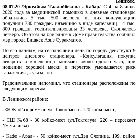
Бишкек,
08.07.20 /Эркеайым Таалайбекова - Кабар/.
С 4 на 8 июля
2020 года за медицинской помощью в дневные стационары
обратились 5 тыс. 500 человек, из них консультацию
получили 730 граждан, инъекцию в виде капельниц - 4 тыс.
800 граждан, госпитализированы 33 человека, Скончалось
четверо. Об этом на брифинге в Доме правительства сообщил
мэр города Бишкек Азиз Суракматов.
По его данным, на сегодняшний день по городу действуют 9
центров дневного стационара. «Консультация, покупка
лекарств и капельница занимает около одного часа, при
ношении хорошей маски и перчаток уменьшается риск
заражения», - указал он.
Градоначальник напомнил, что стационары расположены по
следующим адресам:
В Ленинском районе:
- ФОК «Газпром» по ул. Токонбаева - 120 койко-мест;
- СШ №68 - 30 койко-мест (ул.Токтогула, 220 – персекает
Уметалиева)
- Кафе «Арал» - 50 койко-мест (ул.Дэн Сяопина, 199, район