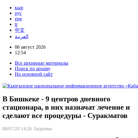
кыр
рус
eng
tr
中文
العربية
06 август 2026
12:54
Все архивные материалы
Поиск по архиву
На основной сайт
В Бишкеке - 9 центров дневного
стационара, в них назначат лечение и
сделают все процедуры - Суракматов
08/07/20 14:26
Здоровье