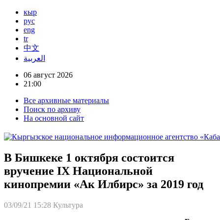
кыр
рус
eng
tr
中文
العربية
06 август 2026
21:00
Все архивные материалы
Поиск по архиву
На основной сайт
В Бишкеке 1 октября состоится
вручение IX Национальной
кинопремии «Ак Илбирс» за 2019 год
03/09/21 15:28
Культура