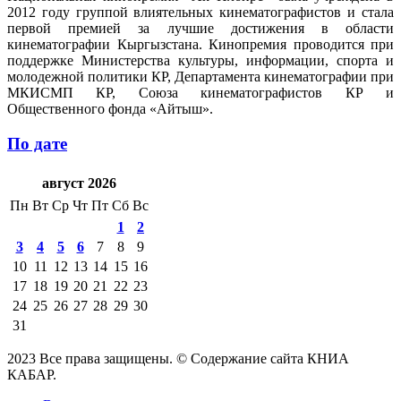
2012 году группой влиятельных кинематографистов и стала
первой премией за лучшие достижения в области
кинематографии Кыргызстана. Кинопремия проводится при
поддержке Министерства культуры, информации, спорта и
молодежной политики КР, Департамента кинематографии при
МКИСМП КР, Союза кинематографистов КР и
Общественного фонда «Айтыш».
По дате
август 2026
Пн
Вт
Ср
Чт
Пт
Сб
Вс
1
2
3
4
5
6
7
8
9
10
11
12
13
14
15
16
17
18
19
20
21
22
23
24
25
26
27
28
29
30
31
2023 Все права защищены. © Содержание сайта КНИА
КАБАР.