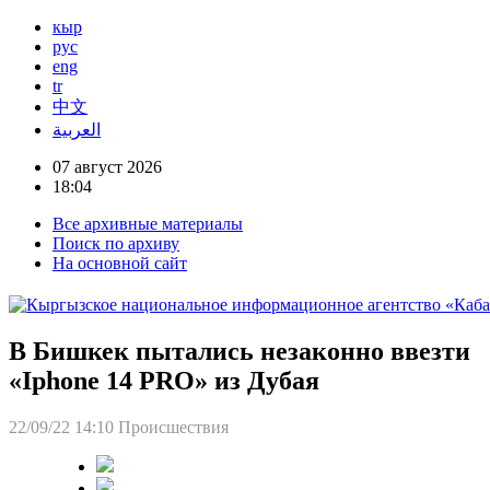
кыр
рус
eng
tr
中文
العربية
07 август 2026
18:04
Все архивные материалы
Поиск по архиву
На основной сайт
В Бишкек пытались незаконно ввезти
«Iphone 14 PRO» из Дубая
22/09/22 14:10
Происшествия