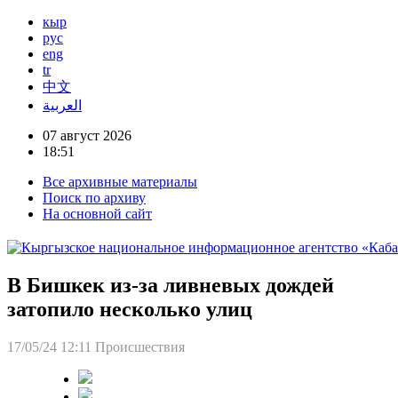
кыр
рус
eng
tr
中文
العربية
07 август 2026
18:51
Все архивные материалы
Поиск по архиву
На основной сайт
В Бишкек из-за ливневых дождей
затопило несколько улиц
17/05/24 12:11
Происшествия