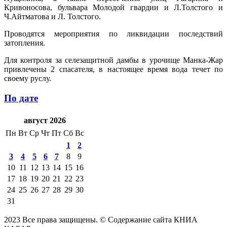
Кривоносова, бульвара Молодой гвардии и Л.Толстого и
Ч.Айтматова и Л. Толстого.
Проводятся мероприятия по ликвидации последствий
затопления.
Для контроля за селезащитной дамбы в урочище Манка-Жар
привлечены 2 спасателя, в настоящее время вода течет по
своему руслу.
По дате
август 2026
Пн
Вт
Ср
Чт
Пт
Сб
Вс
1
2
3
4
5
6
7
8
9
10
11
12
13
14
15
16
17
18
19
20
21
22
23
24
25
26
27
28
29
30
31
2023 Все права защищены. © Содержание сайта КНИА