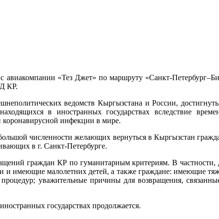
йс авиакомпании «Тез Джет» по маршруту «Санкт-Петербург–Б
Д КР.
шнеполитических ведомств Кыргызстана и России, достигнуты
аходящихся в иностранных государствах вследствие време
и коронавирусной инфекции в мире.
 большой численности желающих вернуться в Кыргызстан гражд
вающих в г. Санкт-Петербурге.
ащений граждан КР по гуманитарным критериям. В частности, 
и и имеющие малолетних детей, а также граждане: имеющие тяж
процедур; уважительные причины для возвращения, связанные
иностранных государствах продолжается.