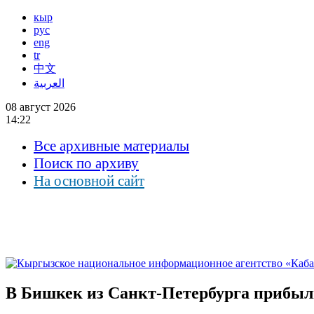
кыр
рус
eng
tr
中文
العربية
08 август 2026
14:22
Все архивные материалы
Поиск по архиву
На основной сайт
В Бишкек из Санкт-Петербурга прибы