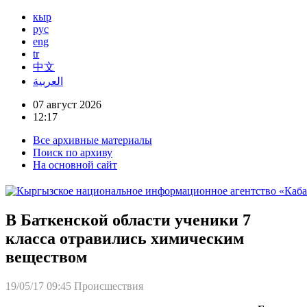
кыр
рус
eng
tr
中文
العربية
07 август 2026
12:17
Все архивные материалы
Поиск по архиву
На основной сайт
В Баткенской области ученики 7
класса отравились химическим
веществом
19/05/17 09:45
Происшествия