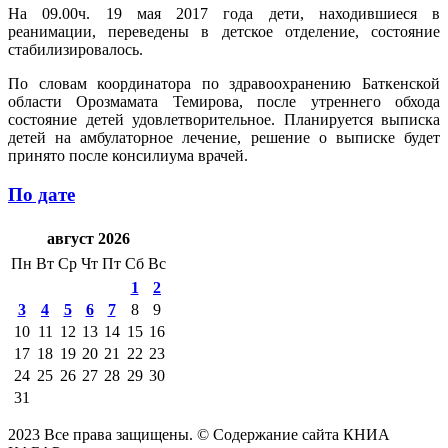
На 09.00ч. 19 мая 2017 года дети, находившиеся в
реанимации, переведены в детское отделение, состояние
стабилизировалось.
По словам координатора по здравоохранению Баткенской
области Орозмамата Темирова, после утреннего обхода
состояние детей удовлетворительное. Планируется выписка
детей на амбулаторное лечение, решение о выписке будет
принято после консилиума врачей.
По дате
август 2026
Пн
Вт
Ср
Чт
Пт
Сб
Вс
1
2
3
4
5
6
7
8
9
10
11
12
13
14
15
16
17
18
19
20
21
22
23
24
25
26
27
28
29
30
31
2023 Все права защищены. © Содержание сайта КНИА