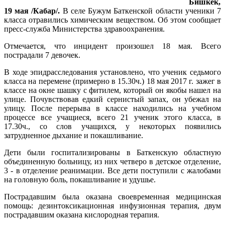
Бишкек,
19 мая /Кабар/.
В селе Бужум Баткенской области ученики 7
класса отравились химическим веществом. Об этом сообщает
пресс-служба Министерства здравоохранения.
Отмечается, что инцидент произошел 18 мая. Всего
пострадали 7 девочек.
В ходе эпидрасследования установлено, что ученик седьмого
класса на перемене (примерно в 15.30ч.) 18 мая 2017 г. зажег в
классе на окне шашку с фитилем, который он якобы нашел на
улице. Почувствовав едкий сернистый запах, он убежал на
улицу. После перерыва в классе находились на учебном
процессе все учащиеся, всего 21 ученик этого класса, в
17.30ч., со слов учащихся, у некоторых появились
затрудненное дыхание и покашливание.
Дети были госпитализированы в Баткенскую областную
объединенную больницу, из них четверо в детское отделение,
3 - в отделение реанимации. Все дети поступили с жалобами
на головную боль, покашливание и удушье.
Пострадавшим была оказана своевременная медицинская
помощь: дезинтоксикационная инфузионная терапия, двум
пострадавшим оказана кислородная терапия.