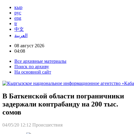
кыр
рус
eng
tr
中文
العربية
08 август 2026
04:08
Все архивные материалы
Поиск по архиву
На основной сайт
В Баткенской области пограничники
задержали контрабанду на 200 тыс.
сомов
04/05/20 12:12
Происшествия