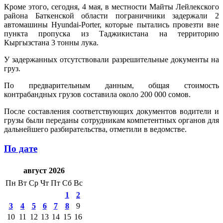
Кроме этого, сегодня, 4 мая, в местности Майты Лейлекского
района Баткенской области пограничники задержали 2
автомашины Hyundai-Porter, которые пытались провезти вне
пункта пропуска из Таджикистана на территорию
Кыргызстана 3 тонны лука.
У задержанных отсутствовали разрешительные документы на
груз.
По предварительным данным, общая стоимость
контрабандных грузов составила около 200 000 сомов.
После составления соответствующих документов водители и
грузы были переданы сотрудникам компетентных органов для
дальнейшего разбирательства, отметили в ведомстве.
По дате
август 2026
Пн
Вт
Ср
Чт
Пт
Сб
Вс
1
2
3
4
5
6
7
8
9
10
11
12
13
14
15
16