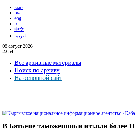
кыр
рус
eng
tr
中文
العربية
08 август 2026
22:54
Все архивные материалы
Поиск по архиву
На основной сайт
В Баткене таможенники изъяли более 1