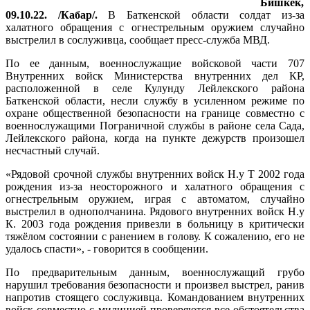
Бишкек,
09.10.22. /Кабар/.
В Баткенской области солдат из-за
халатного обращения с огнестрельным оружием случайно
выстрелил в сослуживца, сообщает пресс-служба МВД.
По ее данным, военнослужащие войсковой части 707
Внутренних войск Министерства внутренних дел КР,
расположенной в селе Кулунду Лейлекского района
Баткенской области, несли службу в усиленном режиме по
охране общественной безопасности на границе совместно с
военнослужащими Пограничной службы в районе села Сада,
Лейлекского района, когда на пункте дежурств произошел
несчастный случай.
«Рядовой срочной службы внутренних войск Н.у Т 2002 года
рождения из-за неосторожного и халатного обращения с
огнестрельным оружием, играя с автоматом, случайно
выстрелил в однополчанина. Рядового внутренних войск Н.у
К. 2003 года рождения привезли в больницу в критически
тяжёлом состоянии с ранением в голову. К сожалению, его не
удалось спасти», - говорится в сообщении.
По предварительным данным, военнослужащий грубо
нарушил требования безопасности и произвел выстрел, ранив
напротив стоящего сослуживца. Командованием внутренних
войск совместно с милицией проверяются все обстоятельства