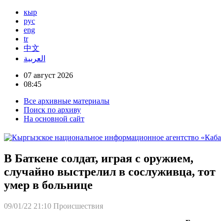
кыр
рус
eng
tr
中文
العربية
07 август 2026
08:45
Все архивные материалы
Поиск по архиву
На основной сайт
В Баткене солдат, играя с оружием,
случайно выстрелил в сослуживца, тот
умер в больнице
09/01/22 21:10
Происшествия