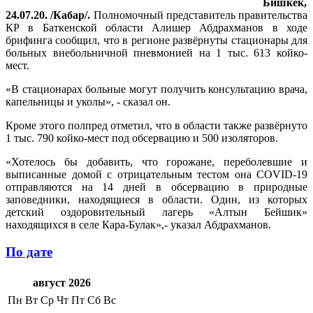
Бишкек,
24.07.20. /Кабар/.
Полномочный представитель правительства
КР в Баткенской области Алишер Абдрахманов в ходе
брифинга сообщил, что в регионе развёрнуты стационары для
больных внебольничной пневмонией на 1 тыс. 613 койко-
мест.
«В стационарах больные могут получить консультацию врача,
капельницы и уколы», - сказал он.
Кроме этого полпред отметил, что в области также развёрнуто
1 тыс. 790 койко-мест под обсервацию и 500 изоляторов.
«Хотелось бы добавить, что горожане, переболевшие и
выписанные домой с отрицательным тестом она COVID-19
отправляются на 14 дней в обсервацию в природные
заповедники, находящиеся в области. Один, из которых
детский оздоровительный лагерь «Алтын Бейшик»
находящихся в селе Кара-Булак»,- указал Абдрахманов.
По дате
август 2026
Пн
Вт
Ср
Чт
Пт
Сб
Вс