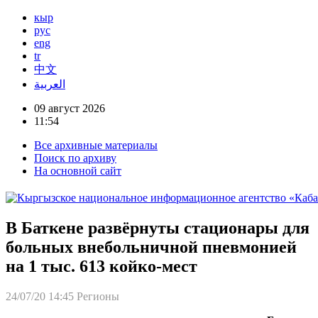
кыр
рус
eng
tr
中文
العربية
09 август 2026
11:54
Все архивные материалы
Поиск по архиву
На основной сайт
В Баткене развёрнуты стационары для
больных внебольничной пневмонией
на 1 тыс. 613 койко-мест
24/07/20 14:45
Регионы