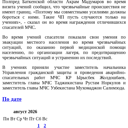
Полпред Баткенской области Акрам Мадумаров во время
визита учений сообщил, что чрезвычайные происшествия не
имеют границ. «Поэтому мы совместными усилиями должны
бороться с ними. Такие ЧП пусть случаются только на
учениях», - сказал он во время награждения отличившихся
спасателей МЧС.
Во время учений спасатели показали свои умения по
эвакуации местного населения во время чрезвычайных
ситуаций, по оказанию первой медицинской помощи
населению, по организации лагеря, по предотвращению
чрезвычайных ситуаций и устранению их последствий.
В учениях приняли участие заместитель начальника
Управления гражданской защиты и проведения аварийно-
спасательных работ МЧС КР Ырысбек Жолдошбаев,
заместитель главы МЧС Таджикистана Рустам Норкулов и
заместитель главы МЧС Узбекистана Мухомаджон Салимзода.
По дате
август 2026
Пн
Вт
Ср
Чт
Пт
Сб
Вс
1
2