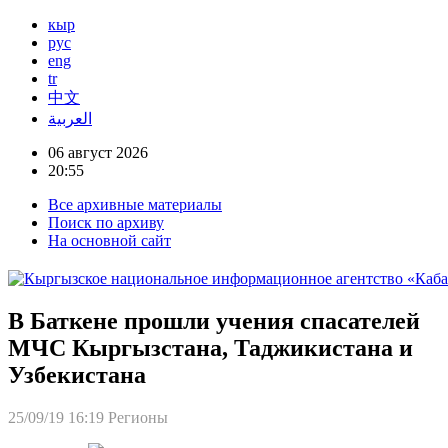
кыр
рус
eng
tr
中文
العربية
06 август 2026
20:55
Все архивные материалы
Поиск по архиву
На основной сайт
В Баткене прошли учения спасателей
МЧС Кыргызстана, Таджикистана и
Узбекистана
25/09/19 16:19
Регионы