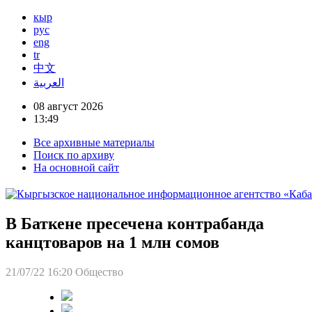
кыр
рус
eng
tr
中文
العربية
08 август 2026
13:49
Все архивные материалы
Поиск по архиву
На основной сайт
В Баткене пресечена контрабанда
канцтоваров на 1 млн сомов
21/07/22 16:20
Общество