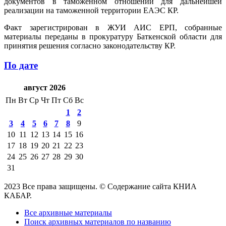
документов в таможенном отношении для дальнейшей
реализации на таможенной территории ЕАЭС КР.
Факт зарегистрирован в ЖУИ АИС ЕРП, собранные
материалы переданы в прокуратуру Баткенской области для
принятия решения согласно законодательству КР.
По дате
август 2026
Пн
Вт
Ср
Чт
Пт
Сб
Вс
1
2
3
4
5
6
7
8
9
10
11
12
13
14
15
16
17
18
19
20
21
22
23
24
25
26
27
28
29
30
31
2023 Все права защищены. © Содержание сайта КНИА
КАБАР.
Все архивные материалы
Поиск архивных материалов по названию