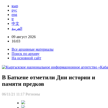
кыр
рус
eng
tr
中文
العربية
09 август 2026
16:03
Все архивные материалы
Поиск по архиву
На основной сайт
В Баткене отметили Дни истории и
памяти предков
06/11/21 11:17
Регионы