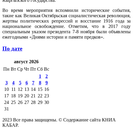
Кыргызского государства.
Во время мероприятия вспомнили исторические события,
такие как Великая Октябрьская социалистическая революция,
жертвы политических репрессий и восстание 1916 года за
национальное освобождение. Отметим, что в 2017 году
специальным указом президента 7-8 ноября были объявлены
ежегодными «Днями истории и памяти предков».
По дате
август 2026
Пн
Вт
Ср
Чт
Пт
Сб
Вс
1
2
3
4
5
6
7
8
9
10
11
12
13
14
15
16
17
18
19
20
21
22
23
24
25
26
27
28
29
30
31
2023 Все права защищены. © Содержание сайта КНИА
КАБАР.