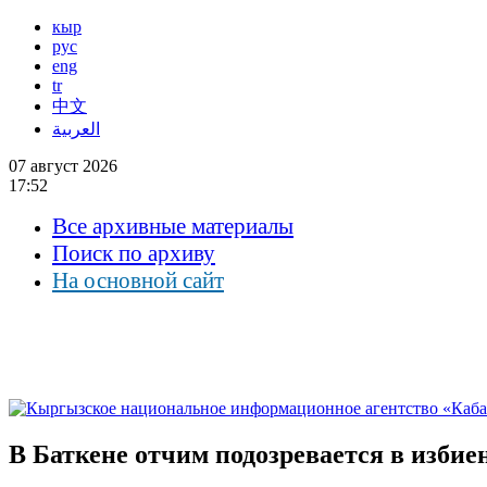
кыр
рус
eng
tr
中文
العربية
07 август 2026
17:52
Все архивные материалы
Поиск по архиву
На основной сайт
В Баткене отчим подозревается в изби