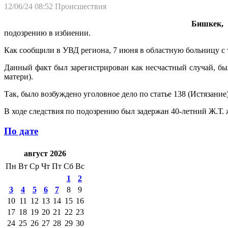
12/06/24 08:52
Происшествия
Бишкек, 
подозрению в избиении.
Как сообщили в УВД региона, 7 июня в областную больницу с 
Данный факт был зарегистрирован как несчастный случай, бы
матери).
Так, было возбуждено уголовное дело по статье 138 (Истязание
В ходе следствия по подозрению был задержан 40-летний Ж.Т.
По дате
август 2026
Пн
Вт
Ср
Чт
Пт
Сб
Вс
1
2
3
4
5
6
7
8
9
10
11
12
13
14
15
16
17
18
19
20
21
22
23
24
25
26
27
28
29
30