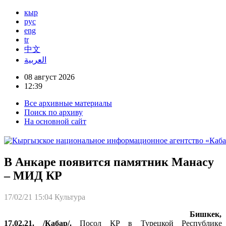
кыр
рус
eng
tr
中文
العربية
08 август 2026
12:39
Все архивные материалы
Поиск по архиву
На основной сайт
В Анкаре появится памятник Манасу
– МИД КР
17/02/21 15:04
Культура
Бишкек,
17.02.21. /Кабар/.
Посол КР в Турецкой Республике