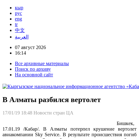
кыр
рус
eng
tr
中文
العربية
07 август 2026
16:14
Все архивные материалы
Поиск по архиву
На основной сайт
В Алматы разбился вертолет
17/01/19 18:48
Новости стран ЦА
Бишкек,
17.01.19 /Кабар/. В Алматы потерпел крушение вертолет
авиакомпании Sky Service. В результате происшествия погиб