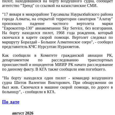
пилот, находившийся на борту воздушного судна, сообщает
агентство "Тренд" со ссылкой на казахстанские СМИ.
"17 января в микрорайоне Таусамалы Наурызбайского района
города Алматы, на открытой территории санатория "Алатау"
произошло падение частного вертолета марки
"Еврокоптер-130" авиакомпании Sky Service, без возгорания.
На борту находился пилот, 1968 года рождения, который
скончался в карете скорой помощи. Вертолет следовал по
маршруту Боралдай - Большое Алматинское озеро", - сообщил
представитель КЧС Нурсултан Нурахметов.
Как сообщили в Комитете гражданской авиации РК,
департаментом по расследованию транспортных
происшествий и инцидентов МИИР РК начато расследование
по данному факту. В КГА также сообщили имя погибшего.
"На борту находился один пилот - командир воздушного
судна Шитов Валентин Викторович. При обнаружении он
был жив. Скончался в машине скорой помощи, по дороге в
больницу", - сообщили в КГА.
По дате
август 2026