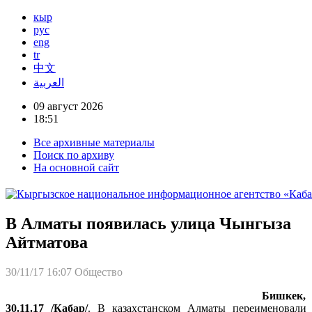
кыр
рус
eng
tr
中文
العربية
09 август 2026
18:51
Все архивные материалы
Поиск по архиву
На основной сайт
В Алматы появилась улица Чынгыза
Айтматова
30/11/17 16:07
Общество
Бишкек,
30.11.17 /Кабар/
. В казахстанском Алматы переименовали