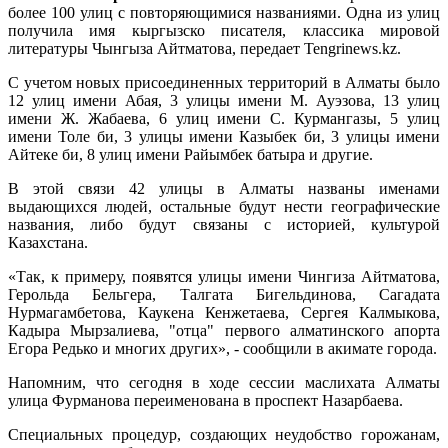
более 100 улиц с повторяющимися названиями. Одна из улиц
получила имя кыргызско писателя, классика мировой
литературы Чынгыза Айтматова, передает Tengrinews.kz.
С учетом новых присоединенных территорий в Алматы было
12 улиц имени Абая, 3 улицы имени М. Ауэзова, 13 улиц
имени Ж. Жабаева, 6 улиц имени С. Курмангазы, 5 улиц
имени Толе би, 3 улицы имени Казыбек би, 3 улицы имени
Айтеке би, 8 улиц имени Райымбек батыра и другие.
В этой связи 42 улицы в Алматы названы именами
выдающихся людей, остальные будут нести географические
названия, либо будут связаны с историей, культурой
Казахстана.
«Так, к примеру, появятся улицы имени Чингиза Айтматова,
Герольда Бельгера, Талгата Бигельдинова, Сагадата
Нурмагамбетова, Каукена Кенжетаева, Сергея Калмыкова,
Кадыра Мырзалиева, "отца" первого алматинского апорта
Егора Редько и многих других», - сообщили в акимате города.
Напомним, что сегодня в ходе сессии маслихата Алматы
улица Фурманова переименована в проспект Назарбаева.
Специальных процедур, создающих неудобство горожанам,