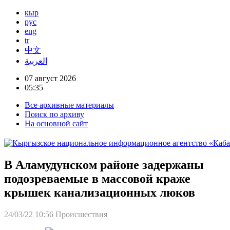
кыр
рус
eng
tr
中文
العربية
07 август 2026
05:35
Все архивные материалы
Поиск по архиву
На основной сайт
В Аламудунском районе задержаны
подозреваемые в массовой краже
крышек канализационных люков
24/03/22 10:56
Происшествия