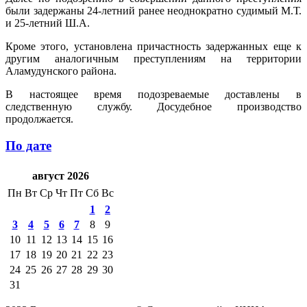
были задержаны 24-летний ранее неоднократно судимый М.Т.
и 25-летний Ш.А.
Кроме этого, установлена причастность задержанных еще к
другим аналогичным преступлениям на территории
Аламудунского района.
В настоящее время подозреваемые доставлены в
следственную службу. Досудебное производство
продолжается.
По дате
август 2026
Пн
Вт
Ср
Чт
Пт
Сб
Вс
1
2
3
4
5
6
7
8
9
10
11
12
13
14
15
16
17
18
19
20
21
22
23
24
25
26
27
28
29
30
31