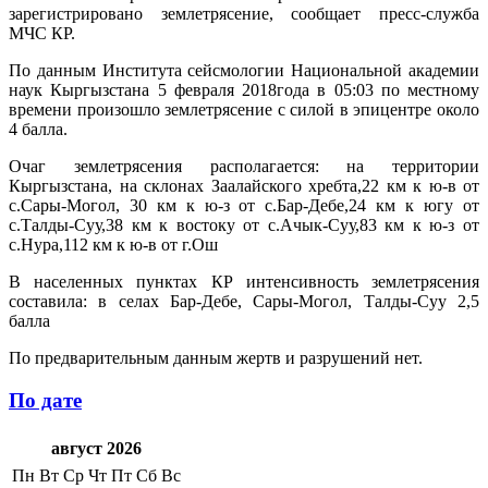
зарегистрировано землетрясение, сообщает пресс-служба
МЧС КР.
По данным Института сейсмологии Национальной академии
наук Кыргызстана 5 февраля 2018года в 05:03 по местному
времени произошло землетрясение с силой в эпицентре около
4 балла.
Очаг землетрясения располагается: на территории
Кыргызстана, на склонах Заалайского хребта,22 км к ю-в от
с.Сары-Могол, 30 км к ю-з от с.Бар-Дебе,24 км к югу от
с.Талды-Суу,38 км к востоку от с.Ачык-Суу,83 км к ю-з от
с.Нура,112 км к ю-в от г.Ош
В населенных пунктах КР интенсивность землетрясения
составила: в селах Бар-Дебе, Сары-Могол, Талды-Суу 2,5
балла
По предварительным данным жертв и разрушений нет.
По дате
август 2026
Пн
Вт
Ср
Чт
Пт
Сб
Вс