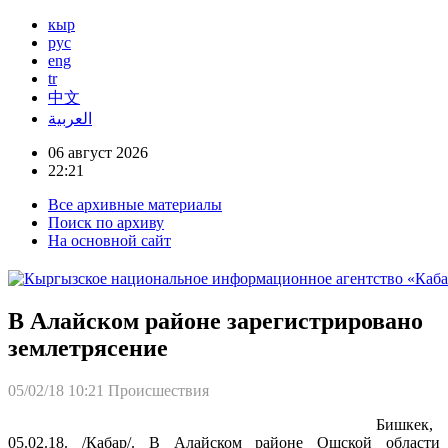
кыр
рус
eng
tr
中文
العربية
06 август 2026
22:21
Все архивные материалы
Поиск по архиву
На основной сайт
В Алайском районе зарегистрировано
землетрясение
05/02/18 10:21
Происшествия
Бишкек,
05.02.18. /Кабар/. В Алайском районе Ошской области