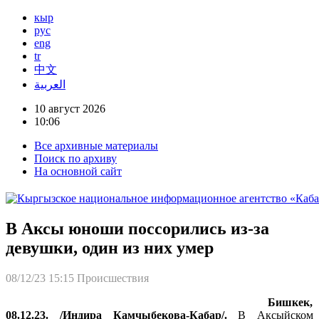
кыр
рус
eng
tr
中文
العربية
10 август 2026
10:06
Все архивные материалы
Поиск по архиву
На основной сайт
В Аксы юноши поссорились из-за
девушки, один из них умер
08/12/23 15:15
Происшествия
Бишкек,
08.12.23. /Индира Камчыбекова-Кабар/.
В Аксыйском